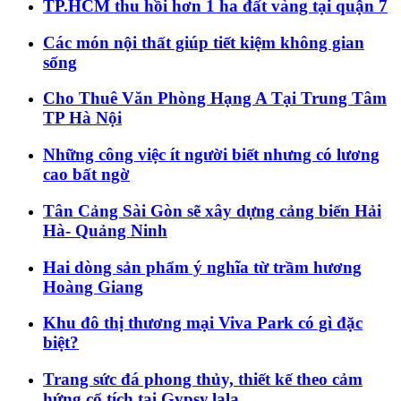
TP.HCM thu hồi hơn 1 ha đất vàng tại quận 7
Các món nội thất giúp tiết kiệm không gian
sống
Cho Thuê Văn Phòng Hạng A Tại Trung Tâm
TP Hà Nội
Những công việc ít người biết nhưng có lương
cao bất ngờ
Tân Cảng Sài Gòn sẽ xây dựng cảng biển Hải
Hà- Quảng Ninh
Hai dòng sản phẩm ý nghĩa từ trầm hương
Hoàng Giang
Khu đô thị thương mại Viva Park có gì đặc
biệt?
Trang sức đá phong thủy, thiết kế theo cảm
hứng cổ tích tại Gypsy.lala