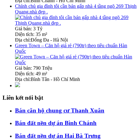
Địa chỉ:
Bình Chánh - Hồ Chí Minh
Chính chủ gia đình tôi cần bán gấp nhà 4 tầng ngõ 269 Thịnh
Quang.nhà đẹp .
Giá bán:
3 Tỷ
Diện tích:
35 m²
Địa chỉ:
Đống Đa - Hà Nội
Green Town – Căn hộ giá rẻ (790tr) theo tiêu chuẩn Hàn
Quốc
Giá bán:
790 Triệu
Diện tích:
49 m²
Địa chỉ:
Bình Tân - Hồ Chí Minh
Liên kết nổi bật
Bán căn hộ chung cư Thanh Xuân
Bán đất nền dự án Bình Chánh
Bán đất nền dự án Hai Bà Trưng