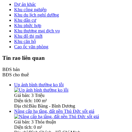
Dự án khác
Khu công nghiệp
Khu du lịch nghỉ dưỡng
Khu dân cư
Khu phức hợp
Khu thương mại dịch vụ
Khu đô thị mới
Khu căn hộ
Cao ốc văn phòng
Tin rao liên quan
BĐS bán
BĐS cho thuê
Up ảnh bình thường ko lỗi
Giá bán:
3 Triệu
Diện tích:
100 m²
Địa chỉ:
Bàu Bàng - Bình Dương
Nâng cấp hạ tầng, đất nền Thủ Đức sốt giá
Giá bán:
3 Thỏa thuận
Diện tích:
0 m²