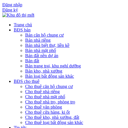
Đăng nhập
Đăng ký
Trang chủ
BĐS bán
Bán căn hộ chung cư
Bán nhà riêng
Bán nhà biệt thự, liền kề
Bán nhà mặt phố
Bán đất nền dự án
Bán đất
Bán trang trại, khu nghỉ dưỡng
Bán kho, nhà xưởng
Bán loại bất động sản khác
BĐS cho thuê
Cho thuê căn hộ chung cư
Cho thuê nhà riêng
Cho thuê nhà mặt phố
Cho thuê nhà trọ, phòng trọ
Cho thuê văn phòng
Cho thuê cửa hàng, ki ốt
Cho thuê kho, nhà xưởng, đất
Cho thuê loại bất động sản khác
Tin tức