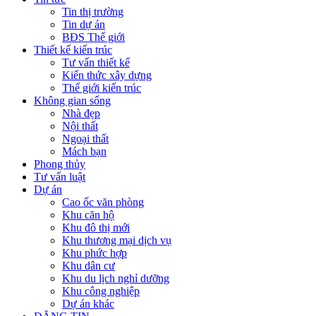
Tin thị trường
Tin dự án
BĐS Thế giới
Thiết kế kiến trúc
Tư vấn thiết kế
Kiến thức xây dựng
Thế giới kiến trúc
Không gian sống
Nhà đẹp
Nội thất
Ngoại thất
Mách bạn
Phong thủy
Tư vấn luật
Dự án
Cao ốc văn phòng
Khu căn hộ
Khu đô thị mới
Khu thương mại dịch vụ
Khu phức hợp
Khu dân cư
Khu du lịch nghỉ dưỡng
Khu công nghiệp
Dự án khác